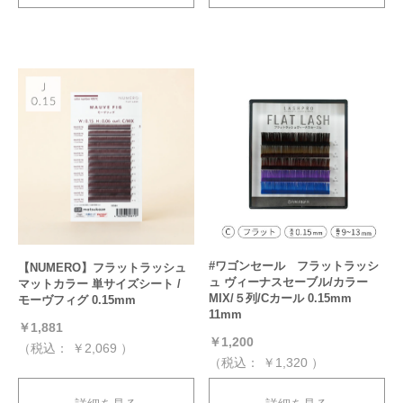
#ワゴンセール フラットラッシ
【NUMERO】フラットラッシュ
ュ ヴィーナスセーブル/カラー
マットカラー 単サイズシート /
MIX/５列/Cカール 0.15mm
モーヴフィグ 0.15mm
11mm
￥1,881
￥1,200
（税込：
￥2,069
）
（税込：
￥1,320
）