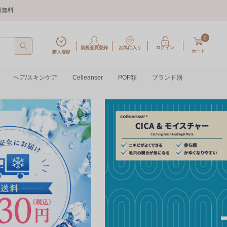
料無料
0
新規会員登録
お気に入り
ログイン
カート
購入履歴
ヘア/スキンケア
Celleanser
POP類
ブランド別