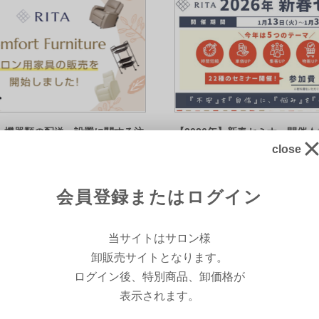
・機器類の配送・設置に関する注
【2026年】新春セミナー開催
★
close
2025/12/19
会員登録またはログイン
当サイトはサロン様
卸販売サイトとなります。
RECENTRY VIEWD ITEMS
ログイン後、特別商品、卸価格が
最近チェックした商品
表示されます。