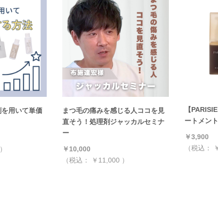
【PARIS
剤を用いて単価
まつ毛の痛みを感じる人ココを見
ートメン
直そう！処理剤ジャッカルセミナ
ー
￥3,900
（税込：
￥
）
￥10,000
（税込：
￥11,000
）