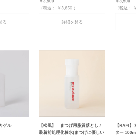
￥3,500
￥3,500
）
（税込：
￥3,850
）
（税込：
￥
見る
詳細を見る
ルカゲル
【RAFI
【松風】 まつげ用脂質落とし /
ター 100m
装着前処理化粧水(まつげに優しい