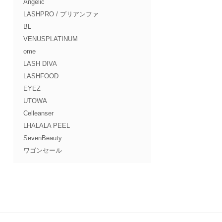
Angelic
LASHPRO / プリアンファ
BL
VENUSPLATINUM
ome
LASH DIVA
LASHFOOD
EYEZ
UTOWA
Celleanser
LHALALA PEEL
SevenBeauty
ワゴンセール