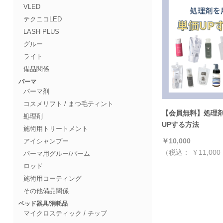
VLED
テクニコLED
LASH PLUS
グルー
ライト
備品関係
パーマ
パーマ剤
コスメリフト / まつ毛ティント
【会員無料】処理
処理剤
UPする方法
施術用トリートメント
￥10,000
アイシャンプー
（税込：
￥11,000
パーマ用グルー/バーム
ロッド
施術用コーティング
その他備品関係
ベッド器具/消耗品
マイクロスティック / チップ