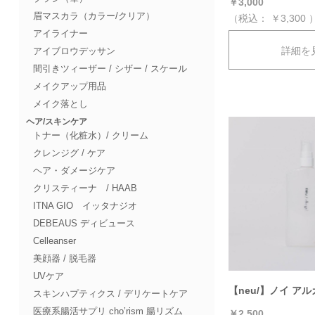
￥3,000
眉マスカラ（カラー/クリア）
（税込：
￥3,300
アイライナー
詳細を
アイブロウデッサン
間引きツィーザー / シザー / スケール
メイクアップ用品
メイク落とし
ヘア/スキンケア
トナー（化粧水）/ クリーム
クレンジグ / ケア
ヘア・ダメージケア
クリスティーナ / HAAB
ITNA GIO イッタナジオ
DEBEAUS ディビュース
Celleanser
美顔器 / 脱毛器
UVケア
【neu/】ノイ ア
スキンハプティクス / デリケートケア
医療系腸活サプリ cho’rism 腸リズム
￥2,500