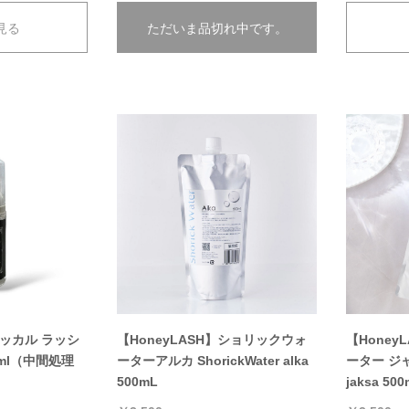
見る
ただいま品切れ中です。
ャッカル ラッシ
【HoneyLASH】ショリックウォ
【Hone
ml（中間処理
ーターアルカ ShorickWater alka
ーター ジャク
500mL
jaksa 500