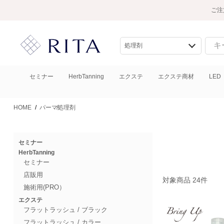
ご注
セミナー
HerbTanning
エクステ
エクステ商材
LED
HOME
/
パーマ
処理剤
セミナー
HerbTanning
セミナー
店販用
対象商品 24件
施術用(PRO）
エクステ
フラットラッシュ / ブラック
フラットラッシュ / カラー