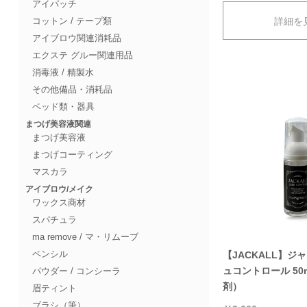
アイパッチ
詳細を
コットン / テープ類
アイブロウ関連消耗品
エクステ グルー関連用品
消毒液 / 精製水
その他備品・消耗品
ベッド類・器具
まつげ美容液関連
まつげ美容液
まつげコーティング
マスカラ
アイブロウ/メイク
ワックス商材
スパチュラ
ma remove / マ・リムーブ
ペンシル
【JACKALL】ジ
ュコントロール 50
パウダー / コンシーラ
剤）
眉ティント
ブラシ（筆）