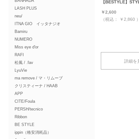
BANHADA
【BESTYLE】STYL
LASH PLUS
￥2,600
neu/
（税込：
￥2,860
ITNA GIO イッタナジオ
Bamiru
NUMERO
Miss eye d'or
RAFI
詳細を
松風 / .fav
LyuVie
ma remove / マ・リムーブ
クリスティーナ / HAAB
APP
CITE/Foula
PERSH/tecnico
Ribbon
BE STYLE
ippin（格安消耗品）