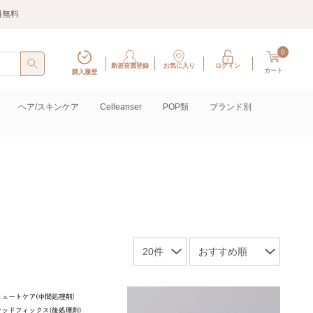
料無料
0
新規会員登録
お気に入り
ログイン
カート
購入履歴
ヘア/スキンケア
Celleanser
POP類
ブランド別