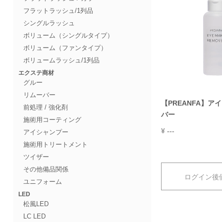
フラットラッシュ/1列品
シングルラッシュ
ボリューム（シングルタイプ）
ボリューム（ファンタイプ）
ボリュームラッシュ/1列品
エクステ商材
グルー
リムーバー
【PREANFA】ア
前処理 / 強化剤
バー
施術用コーティング
¥ ---
アイシャンプー
施術用トリートメント
ツイザー
その他備品関係
ログイン後
ユニフォーム
LED
松風LED
LC LED