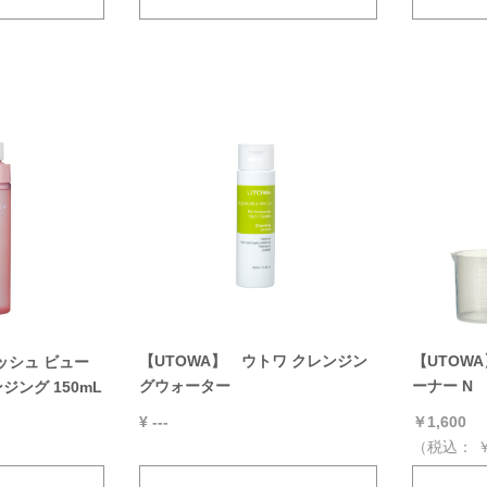
【UTOWA】 ウトワ クレンジン
【UTOW
ラッシュ ビュー
グウォーター
ーナー N
ング 150mL
¥ ---
￥1,600
（税込：
￥