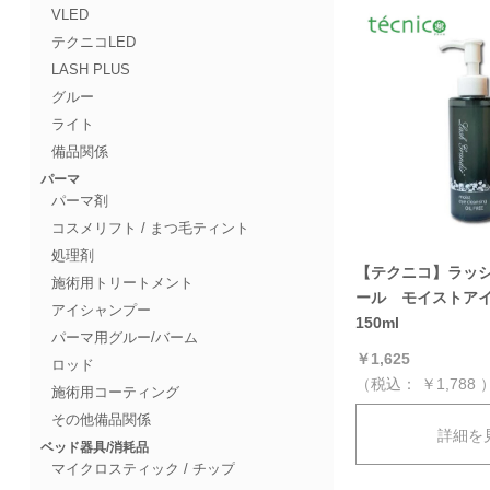
VLED
テクニコLED
LASH PLUS
グルー
ライト
備品関係
パーマ
パーマ剤
コスメリフト / まつ毛ティント
処理剤
【テクニコ】ラッ
施術用トリートメント
ール モイストア
アイシャンプー
150ml
パーマ用グルー/バーム
￥1,625
ロッド
（税込：
￥1,788
施術用コーティング
その他備品関係
詳細を
ベッド器具/消耗品
マイクロスティック / チップ