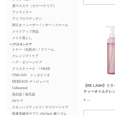
眉マスカラ（カラー/クリア）
アイライナー
アイブロウデッサン
間引きツィーザー / シザー / スケール
メイクアップ用品
メイク落とし
ヘア/スキンケア
トナー（化粧水）/ クリーム
クレンジグ / ケア
ヘア・ダメージケア
クリスティーナ / HAAB
ITNA GIO イッタナジオ
DEBEAUS ディビュース
【RE LASH】リ
Celleanser
ティーオイルクレンジ
美顔器 / 脱毛器
¥ ---
UVケア
スキンハプティクス / デリケートケア
医療系腸活サプリ cho’rism 腸リズム