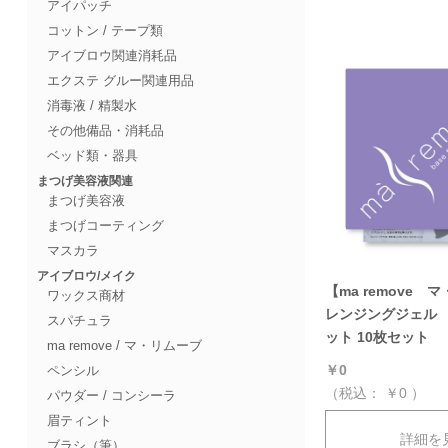
アイパッチ
コットン / テープ類
アイブロウ関連消耗品
エクステ グルー関連用品
消毒液 / 精製水
その他備品・消耗品
ベッド類・器具
まつげ美容液関連
まつげ美容液
まつげコーティング
マスカラ
アイブロウ/メイク
【ma remove 
ワックス商材
レンジングジェル
スパチュラ
ット 10枚セット
ma remove / マ・リムーブ
￥0
ペンシル
（税込：
￥0
）
パウダー / コンシーラ
眉ティント
詳細を
ブラシ（筆）