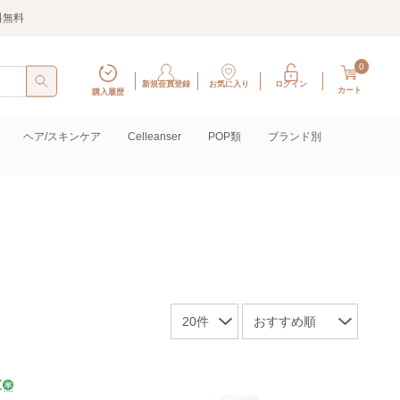
料無料
0
新規会員登録
お気に入り
ログイン
カート
購入履歴
ヘア/スキンケア
Celleanser
POP類
ブランド別