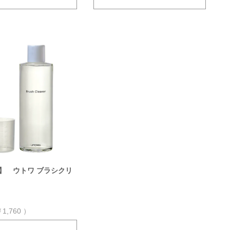
A】 ウトワ ブラシクリ
1,760
）