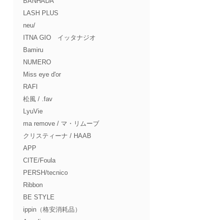
BANHADA
LASH PLUS
neu/
ITNA GIO イッタナジオ
Bamiru
NUMERO
Miss eye d'or
RAFI
松風 / .fav
LyuVie
ma remove / マ・リムーブ
クリスティーナ / HAAB
APP
CITE/Foula
PERSH/tecnico
Ribbon
BE STYLE
ippin（格安消耗品）