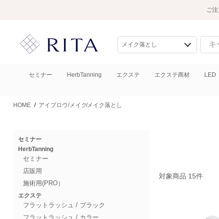
ご注
セミナー
HerbTanning
エクステ
エクステ商材
LED
HOME
/
アイブロウ/メイク
メイク落とし
セミナー
HerbTanning
セミナー
店販用
対象商品 15件
施術用(PRO）
エクステ
フラットラッシュ / ブラック
フラットラッシュ / カラー