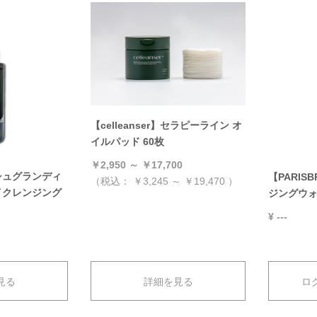
【celleanser】セラピーライン オ
イルパッド 60枚
￥2,950 ～ ￥17,700
シュグランディ
【PARI
（税込：
￥3,245 ～ ￥19,470
）
イクレンジング
ジングウォー
¥ ---
）
見る
詳細を見る
ロ