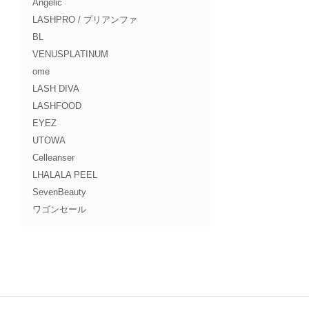
Angelic
LASHPRO / プリアンファ
BL
VENUSPLATINUM
ome
LASH DIVA
LASHFOOD
EYEZ
UTOWA
Celleanser
LHALALA PEEL
SevenBeauty
ワゴンセール