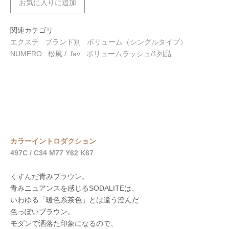
お気に入りに追加
関連カテゴリ
エクステ
ブランド別
ボリューム（シングルタイプ）
NUMERO
松風 / .fav
ボリュームラッシュ/1列品
カラーイントロダクション
497C / C34 M77 Y62 K67
くすんだ青みブラウン。
青みニュアンスを感じるSODALITEは、
いわゆる「暖色系茶色」とは違う澄んだ
色っぽいブラウン。
モダンで洒落た印象になるので、