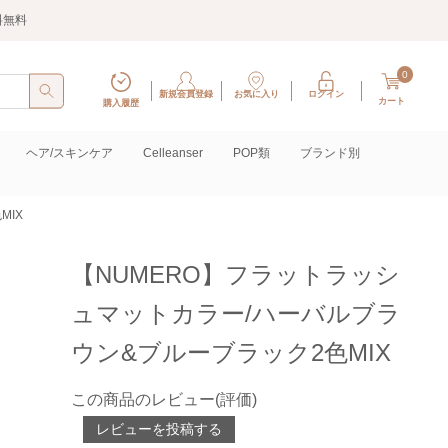
料無料
0
新規会員登録
お気に入り
ログイン
カート
購入履歴
ヘア/スキンケア
Celleanser
POP類
ブランド別
MIX
【NUMERO】フラットラッシ
ュマットカラー/ハーバルブラ
ウン&ブルーブラック2色MIX
この商品のレビュー(評価)
レビューを投稿する