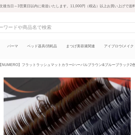
文後当日～3営業日以内に発送いたします。11,000円（税込）以上お買い上げで送
パーマ
ベッド器具/消耗品
まつげ美容液関連
アイブロウ/メイク
【NUMERO】フラットラッシュマットカラー/ハーバルブラウン&ブルーブラック2色