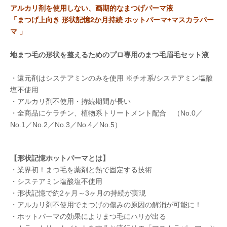
アルカリ剤を使用しない、画期的なまつげパーマ液
「まつげ上向き 形状記憶2か月持続 ホットパーマ+マスカラパー
マ 」
地まつ毛の形状を整えるためのプロ専用のまつ毛眉毛セット液
・還元剤はシステアミンのみを使用 ※チオ系/システアミン塩酸
塩不使用
・アルカリ剤不使用・持続期間が長い
・全商品にケラチン、植物系トリートメント配合 （No.0／
No.1／No.2／No.3／No.4／No.5）
【形状記憶ホットパーマとは】
・業界初！まつ毛を薬剤と熱で固定する技術
・システアミン塩酸塩不使用
・形状記憶で約2ヶ月～3ヶ月の持続が実現
・アルカリ剤不使用でまつげの傷みの原因の解消が可能に！
・ホットパーマの効果によりまつ毛にハリが出る