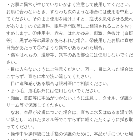
・お肌に異常が生じていないかよく注意して使用してください。
お肌に合わないとき、すなわち次のような場合には使用を中止し
てください。そのまま使用を続けますと、症状を悪化させる恐れ
がありますので皮膚科、眼科専門医等にご相談されることをおす
すめします。①使用中、赤み、はれかゆみ、刺激、色抜け（白斑
等）、黒ずみ等の異常があらわれた場合。②使用したお肌に直射
日光があたって①のような異常があらわれた場合。
・傷やはれもの、湿疹等、異常のある部位には使用しないでくだ
さい。
・目に入らないようにご注意ください。万一、目に入った場合は
こすらず、直ちに水で洗い流してください。
目に違和感がある場合は眼科医にご相談ください。
・まつ毛、眉毛以外には使用しないでください。
・顔面、首筋等に本品がつかないように注意し、タオル、保護ク
リーム等で保護してください。
なお、本品が皮膚についた場合は、直ちに水又はぬるま湯で洗
い落とし、ぬれたタオル等でこすらずに軽くたたくように拭き取
ってください。
・操作中や操作後には手指の保護のために、本品が手についた場