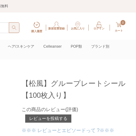
料無料
0
新規会員登録
お気に入り
ログイン
カート
購入履歴
ヘア/スキンケア
Celleanser
POP類
ブランド別
【松風】グループレートシール
【100枚入り】
この商品のレビュー(評価)
レビューを投稿する
※※※ レビューとエピソードって ?※※※