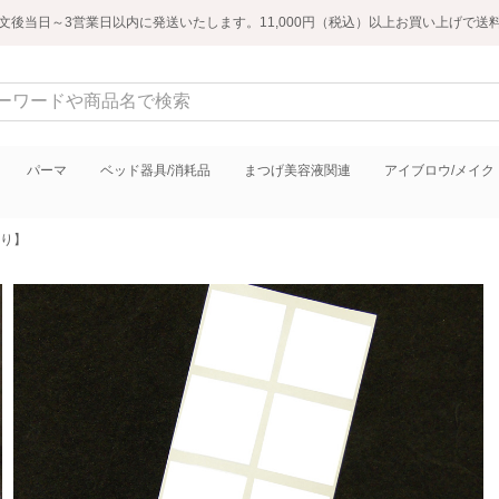
文後当日～3営業日以内に発送いたします。11,000円（税込）以上お買い上げで送
パーマ
ベッド器具/消耗品
まつげ美容液関連
アイブロウ/メイク
入り】