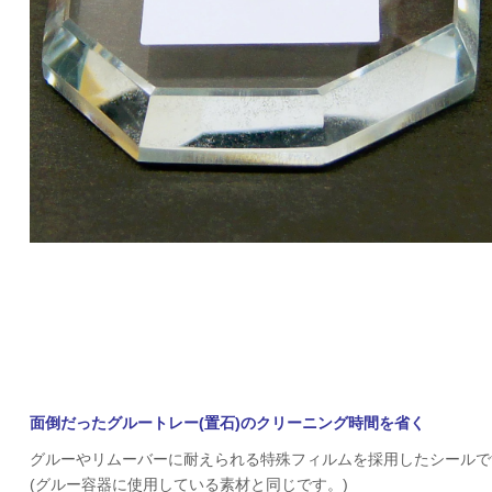
面倒だったグルートレー
(
置石
)
のクリーニング時間を省く
グルーやリムーバーに耐えられる特殊フィルムを採用したシールで
(
グルー容器に使用している素材と同じです。
)