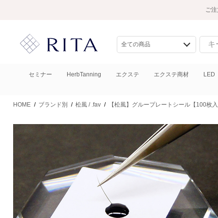
ご注
セミナー
HerbTanning
エクステ
エクステ商材
LED
HOME
/
ブランド別
/
松風 / .fav
/
【松風】グループレートシール【100枚