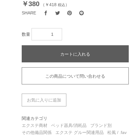
￥380
（
￥418
）
税込
SHARE
数量
カートに入れる
この商品について問い合わせる
お気に入りに追加
関連カテゴリ
エクステ商材
ベッド器具/消耗品
ブランド別
その他備品関係
エクステ グルー関連用品
松風 / .fav