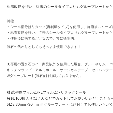
粘着改良を行い、従来のシールタイプよりもグループレートから
特徴
・シール部分はリタック
(
再剥離タイプ
)
を使用し、施術後スムーズ
・粘着改良を行い、従来のシールタイプよりもグループレートから
・使用後に捨てるだけなので、常に衛生的。
置石の代わりとしてもそのまま使用できます！
★専用の置き石カバー商品以外を使用した場合、グルーやリムーバ
キッチンラップ・アルミホイル・サージカルテープ・セロハンテー
※
グループレート
(
置石
)
は付属しておりません。
材質:特殊フィルム(PEフィルム)×リタックシール
枚数:100枚入り(はさみなどでカットしてお使いいただくことも
SIZE:30mm×30mm ※グループレートに貼付してお使いいた