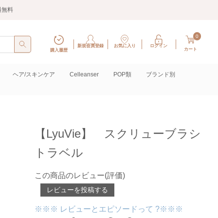
料無料
0
新規会員登録
お気に入り
ログイン
カート
購入履歴
ヘア/スキンケア
Celleanser
POP類
ブランド別
【LyuVie】 スクリューブラシ
トラベル
この商品のレビュー(評価)
レビューを投稿する
※※※ レビューとエピソードって ?※※※