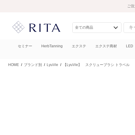
ご注
セミナー
HerbTanning
エクステ
エクステ商材
LED
HOME
/
ブランド別
/
LyuVie
/
【LyuVie】 スクリューブラシ トラベル