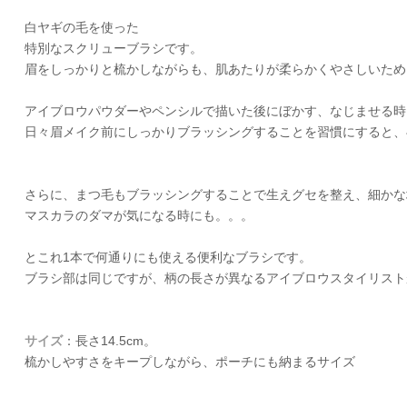
白ヤギの毛を使った
特別なスクリューブラシです。
眉をしっかりと梳かしながらも、肌あたりが柔らかくやさしいため
アイブロウパウダーやペンシルで描いた後にぼかす、なじませる時
日々眉メイク前にしっかりブラッシングすることを習慣にすると、
さらに、まつ毛もブラッシングすることで生えグセを整え、細かな
マスカラのダマが気になる時にも。。。
とこれ1本で何通りにも使える便利なブラシです。
ブラシ部は同じですが、柄の長さが異なるアイブロウスタイリスト
サイズ
：長さ14.5cm。
梳かしやすさをキープしながら、ポーチにも納まるサイズ